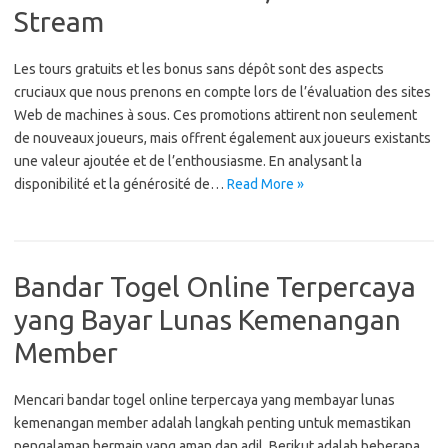
Stream
Les tours gratuits et les bonus sans dépôt sont des aspects
cruciaux que nous prenons en compte lors de l’évaluation des sites
Web de machines à sous. Ces promotions attirent non seulement
de nouveaux joueurs, mais offrent également aux joueurs existants
une valeur ajoutée et de l’enthousiasme. En analysant la
disponibilité et la générosité de…
Read More »
Bandar Togel Online Terpercaya
yang Bayar Lunas Kemenangan
Member
Mencari bandar togel online terpercaya yang membayar lunas
kemenangan member adalah langkah penting untuk memastikan
pengalaman bermain yang aman dan adil. Berikut adalah beberapa