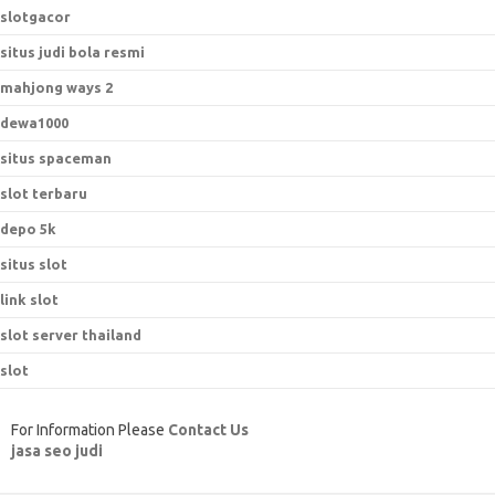
slotgacor
situs judi bola resmi
mahjong ways 2
dewa1000
situs spaceman
slot terbaru
depo 5k
situs slot
link slot
slot server thailand
slot
For Information Please
Contact Us
jasa seo judi