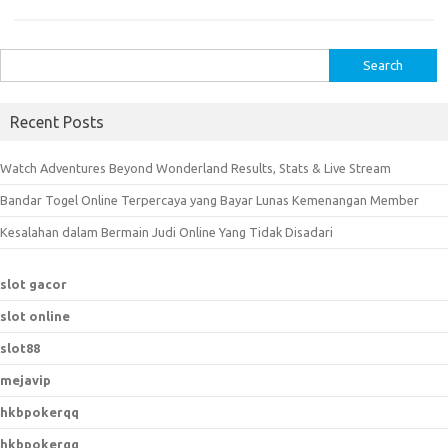
S
e
a
Recent Posts
r
c
Watch Adventures Beyond Wonderland Results, Stats & Live Stream
h
Bandar Togel Online Terpercaya yang Bayar Lunas Kemenangan Member
f
o
Kesalahan dalam Bermain Judi Online Yang Tidak Disadari
r
:
slot gacor
slot online
slot88
mejavip
hkbpokerqq
hkbpokerqq