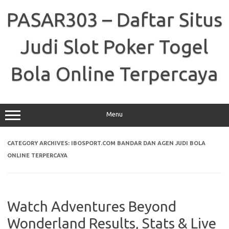
Skip
to
PASAR303 – Daftar Situs
content
Judi Slot Poker Togel
Bola Online Terpercaya
Menu
CATEGORY ARCHIVES:
IBOSPORT.COM BANDAR DAN AGEN JUDI BOLA
ONLINE TERPERCAYA
Watch Adventures Beyond
Wonderland Results, Stats & Live