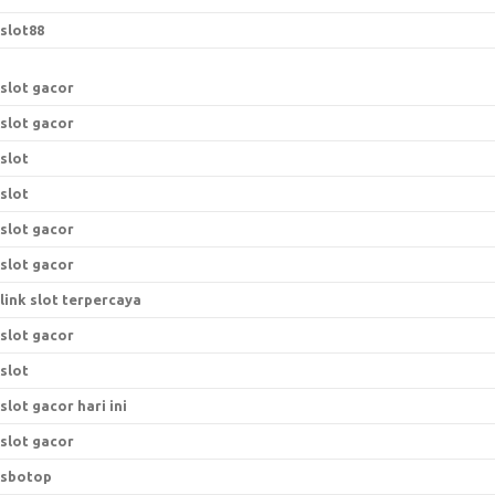
slot88
slot gacor
slot gacor
slot
slot
slot gacor
slot gacor
link slot terpercaya
slot gacor
slot
slot gacor hari ini
slot gacor
sbotop