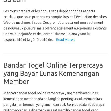
Les tours gratuits et les bonus sans dépôt sont des aspects
cruciaux que nous prenons en compte lors de l’évaluation des sites
Web de machines à sous. Ces promotions attirent non seulement
de nouveaux joueurs, mais offrent également aux joueurs existants
une valeur ajoutée et de l’enthousiasme. En analysant la
disponibilité et la générosité de…
Read More »
Bandar Togel Online Terpercaya
yang Bayar Lunas Kemenangan
Member
Mencari bandar togel online terpercaya yang membayar lunas
kemenangan member adalah langkah penting untuk memastikan
pengalaman bermain yang aman dan adil. Berikut adalah beberapa
faktor yang harus diperhatikan saat memilih bandar togel yang