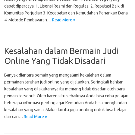
dapat dipercaya: 1. Lisensi Resmi dan Regulasi 2. Reputasi Baik di
Komunitas Perjudian 3. Kecepatan dan Kemudahan Penarikan Dana
4. Metode Pembayaran…
Read More »
Kesalahan dalam Bermain Judi
Online Yang Tidak Disadari
Banyak diantara pemain yang mengalami kekalahan dalam
permainan taruhan judi online yang dijalankan. Seringkali bahkan
kesalahan yang dilakukannya itu memang tidak disadari oleh para
pemain tersebut. Oleh karena itu sebaiknya Anda bisa coba pelajari
beberapa informasi penting agar Kemudian Anda bisa menghindari
kesalahan yang sama. Maka dari itu juga penting untuk bisa belajar
dan cari…
Read More »