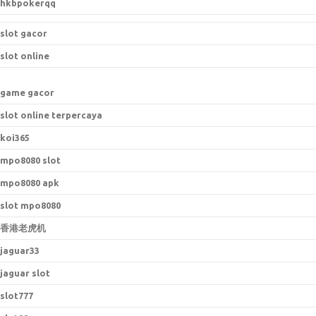
hkbpokerqq
slot gacor
slot online
game gacor
slot online terpercaya
koi365
mpo8080 slot
mpo8080 apk
slot mpo8080
香港老虎机
jaguar33
jaguar slot
slot777