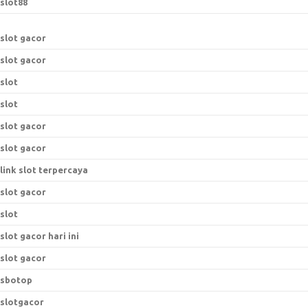
slot88
slot gacor
slot gacor
slot
slot
slot gacor
slot gacor
link slot terpercaya
slot gacor
slot
slot gacor hari ini
slot gacor
sbotop
slotgacor