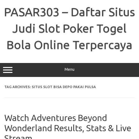
Skip
to
PASAR303 – Daftar Situs
content
Judi Slot Poker Togel
Bola Online Terpercaya
Menu
TAG ARCHIVES:
SITUS SLOT BISA DEPO PAKAI PULSA
Watch Adventures Beyond
Wonderland Results, Stats & Live
Stream