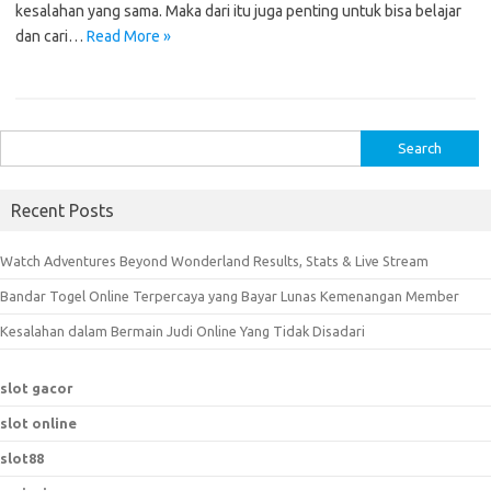
kesalahan yang sama. Maka dari itu juga penting untuk bisa belajar
dan cari…
Read More »
S
e
a
Recent Posts
r
c
Watch Adventures Beyond Wonderland Results, Stats & Live Stream
h
Bandar Togel Online Terpercaya yang Bayar Lunas Kemenangan Member
f
o
Kesalahan dalam Bermain Judi Online Yang Tidak Disadari
r
:
slot gacor
slot online
slot88