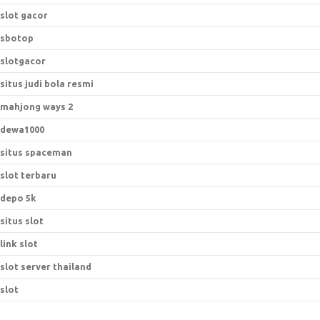
slot gacor
sbotop
slotgacor
situs judi bola resmi
mahjong ways 2
dewa1000
situs spaceman
slot terbaru
depo 5k
situs slot
link slot
slot server thailand
slot