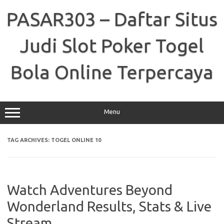
Skip
to
PASAR303 – Daftar Situs
content
Judi Slot Poker Togel
Bola Online Terpercaya
Menu
TAG ARCHIVES:
TOGEL ONLINE 10
Watch Adventures Beyond
Wonderland Results, Stats & Live
Stream