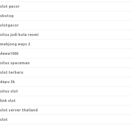
slot gacor
sbotop
slotgacor
situs judi bola resmi
mahjong ways 2
dewa1000
situs spaceman
slot terbaru
depo 5k
situs slot
link slot
slot server thailand
slot