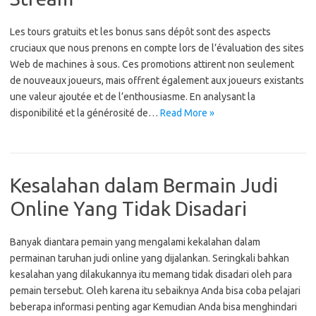
Les tours gratuits et les bonus sans dépôt sont des aspects
cruciaux que nous prenons en compte lors de l’évaluation des sites
Web de machines à sous. Ces promotions attirent non seulement
de nouveaux joueurs, mais offrent également aux joueurs existants
une valeur ajoutée et de l’enthousiasme. En analysant la
disponibilité et la générosité de…
Read More »
Kesalahan dalam Bermain Judi
Online Yang Tidak Disadari
Banyak diantara pemain yang mengalami kekalahan dalam
permainan taruhan judi online yang dijalankan. Seringkali bahkan
kesalahan yang dilakukannya itu memang tidak disadari oleh para
pemain tersebut. Oleh karena itu sebaiknya Anda bisa coba pelajari
beberapa informasi penting agar Kemudian Anda bisa menghindari