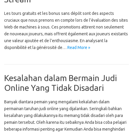
Les tours gratuits et les bonus sans dépôt sont des aspects
cruciaux que nous prenons en compte lors de l’évaluation des sites
Web de machines à sous. Ces promotions attirent non seulement
de nouveaux joueurs, mais offrent également aux joueurs existants
une valeur ajoutée et de l’enthousiasme. En analysant la
disponibilité et la générosité de…
Read More »
Kesalahan dalam Bermain Judi
Online Yang Tidak Disadari
Banyak diantara pemain yang mengalami kekalahan dalam
permainan taruhan judi online yang dijalankan. Seringkali bahkan
kesalahan yang dilakukannya itu memang tidak disadari oleh para
pemain tersebut. Oleh karena itu sebaiknya Anda bisa coba pelajari
beberapa informasi penting agar Kemudian Anda bisa menghindari