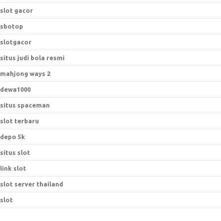
slot gacor
sbotop
slotgacor
situs judi bola resmi
mahjong ways 2
dewa1000
situs spaceman
slot terbaru
depo 5k
situs slot
link slot
slot server thailand
slot