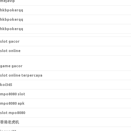
mejavip
hkbpokerqq
hkbpokerqq
hkbpokerqq
slot gacor
slot online
game gacor
slot online terpercaya
koi365
mpo8080 slot
mpo8080 apk
slot mpo8080
香港老虎机