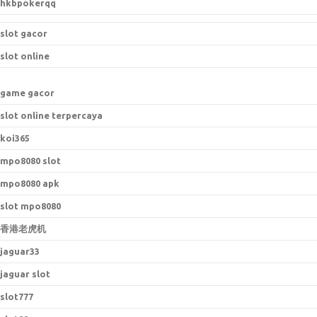
hkbpokerqq
slot gacor
slot online
game gacor
slot online terpercaya
koi365
mpo8080 slot
mpo8080 apk
slot mpo8080
香港老虎机
jaguar33
jaguar slot
slot777