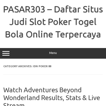
Skip
to
PASAR303 – Daftar Situs
content
Judi Slot Poker Togel
Bola Online Terpercaya
Menu
CATEGORY ARCHIVES:
IDN POKER 88
Watch Adventures Beyond
Wonderland Results, Stats & Live
Stream