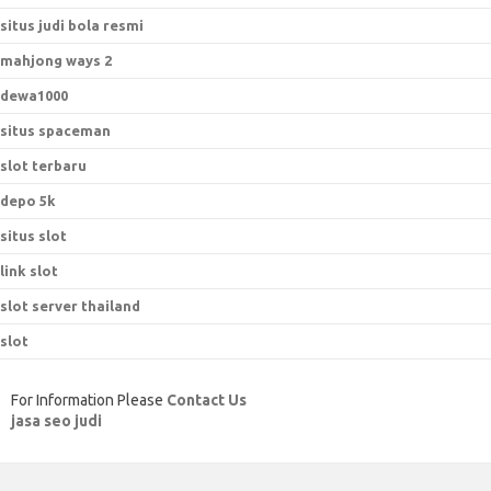
situs judi bola resmi
mahjong ways 2
dewa1000
situs spaceman
slot terbaru
depo 5k
situs slot
link slot
slot server thailand
slot
For Information Please
Contact Us
jasa seo judi