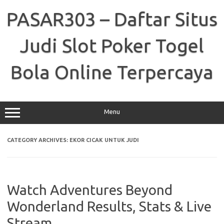
Skip
to
PASAR303 – Daftar Situs
content
Judi Slot Poker Togel
Bola Online Terpercaya
Menu
CATEGORY ARCHIVES:
EKOR CICAK UNTUK JUDI
Watch Adventures Beyond
Wonderland Results, Stats & Live
Stream