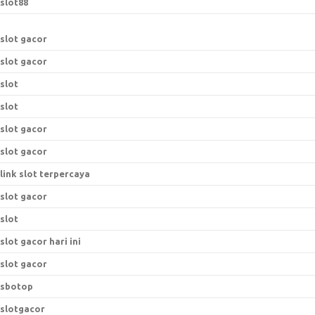
slot88
slot gacor
slot gacor
slot
slot
slot gacor
slot gacor
link slot terpercaya
slot gacor
slot
slot gacor hari ini
slot gacor
sbotop
slotgacor