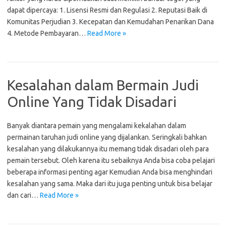
dapat dipercaya: 1. Lisensi Resmi dan Regulasi 2. Reputasi Baik di
Komunitas Perjudian 3. Kecepatan dan Kemudahan Penarikan Dana
4. Metode Pembayaran…
Read More »
Kesalahan dalam Bermain Judi
Online Yang Tidak Disadari
Banyak diantara pemain yang mengalami kekalahan dalam
permainan taruhan judi online yang dijalankan. Seringkali bahkan
kesalahan yang dilakukannya itu memang tidak disadari oleh para
pemain tersebut. Oleh karena itu sebaiknya Anda bisa coba pelajari
beberapa informasi penting agar Kemudian Anda bisa menghindari
kesalahan yang sama. Maka dari itu juga penting untuk bisa belajar
dan cari…
Read More »