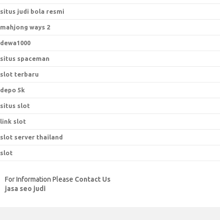
situs judi bola resmi
mahjong ways 2
dewa1000
situs spaceman
slot terbaru
depo 5k
situs slot
link slot
slot server thailand
slot
For Information Please
Contact Us
jasa seo judi