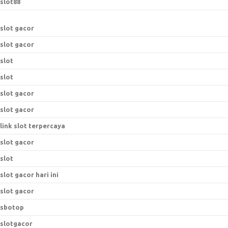
slot88
slot gacor
slot gacor
slot
slot
slot gacor
slot gacor
link slot terpercaya
slot gacor
slot
slot gacor hari ini
slot gacor
sbotop
slotgacor