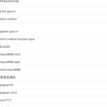
hkbpokerqq
slot gacor
slot online
game gacor
slot online terpercaya
koi365
mpo8080 slot
mpo8080 apk
slot mpo8080
香港老虎机
jaguar33
jaguar slot
slot777