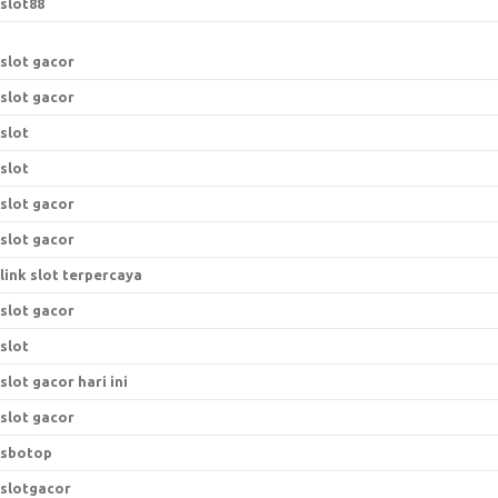
slot88
slot gacor
slot gacor
slot
slot
slot gacor
slot gacor
link slot terpercaya
slot gacor
slot
slot gacor hari ini
slot gacor
sbotop
slotgacor