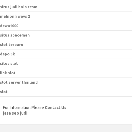
situs judi bola resmi
mahjong ways 2
dewa1000
situs spaceman
slot terbaru
depo 5k
situs slot
link slot
slot server thailand
slot
For Information Please
Contact Us
jasa seo judi