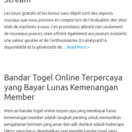
Les tours gratuits et les bonus sans dépôt sont des aspects
cruciaux que nous prenons en compte lors de l’évaluation des sites
Web de machines à sous. Ces promotions attirent non seulement
de nouveaux joueurs, mais offrent également aux joueurs existants
une valeur ajoutée et de l’enthousiasme. En analysant la
disponibilité et la générosité de…
Read More »
Bandar Togel Online Terpercaya
yang Bayar Lunas Kemenangan
Member
Mencari bandar togel online terpercaya yang membayar lunas
kemenangan member adalah langkah penting untuk memastikan
pengalaman bermain yang aman dan adil. Berikut adalah beberapa
faktor yang harus diperhatikan saat memilih bandar togel yang