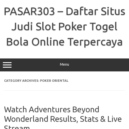
Skip
to
PASAR303 – Daftar Situs
content
Judi Slot Poker Togel
Bola Online Terpercaya
Menu
CATEGORY ARCHIVES:
POKER ORIENTAL
Watch Adventures Beyond
Wonderland Results, Stats & Live
Stream