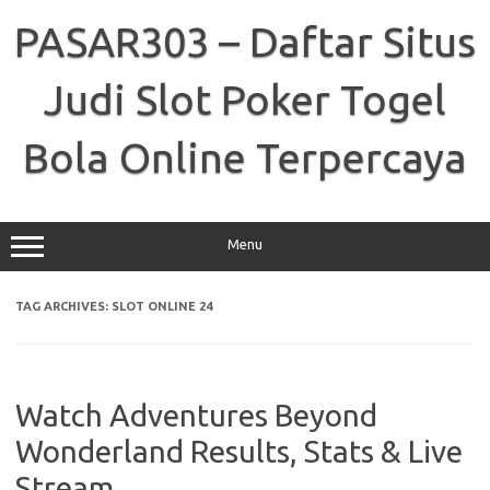
Skip
to
PASAR303 – Daftar Situs
content
Judi Slot Poker Togel
Bola Online Terpercaya
Menu
TAG ARCHIVES:
SLOT ONLINE 24
Watch Adventures Beyond
Wonderland Results, Stats & Live
Stream