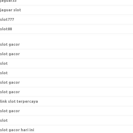
jaguar33
jaguar slot
slot777
slot88
slot gacor
slot gacor
slot
slot
slot gacor
slot gacor
link slot terpercaya
slot gacor
slot
slot gacor hari ini