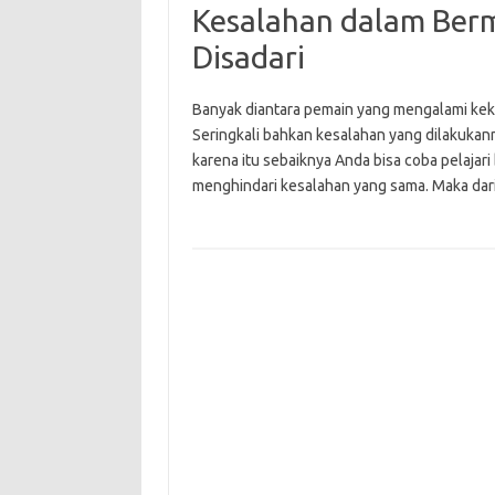
Kesalahan dalam Berm
Disadari
Banyak diantara pemain yang mengalami keka
Seringkali bahkan kesalahan yang dilakukann
karena itu sebaiknya Anda bisa coba pelajar
menghindari kesalahan yang sama. Maka dari 