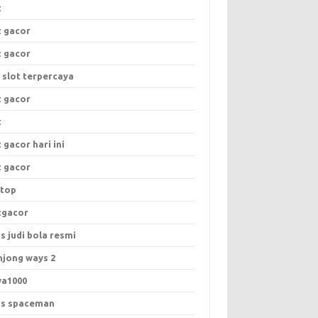
t
t gacor
t gacor
k slot terpercaya
t gacor
t
t gacor hari ini
t gacor
top
tgacor
us judi bola resmi
jong ways 2
a1000
us spaceman