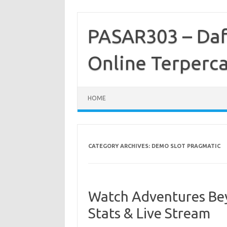
Skip
to
content
PASAR303 – Daft
Online Terperc
HOME
CATEGORY ARCHIVES:
DEMO SLOT PRAGMATIC
Watch Adventures Be
Stats & Live Stream