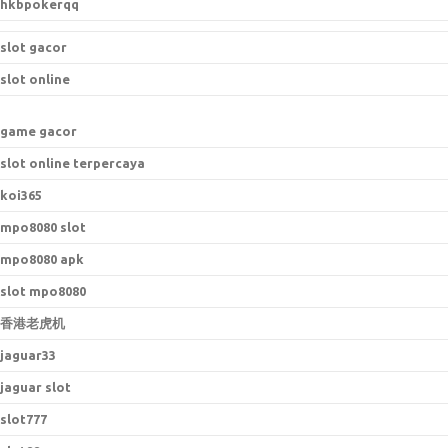
hkbpokerqq
slot gacor
slot online
game gacor
slot online terpercaya
koi365
mpo8080 slot
mpo8080 apk
slot mpo8080
香港老虎机
jaguar33
jaguar slot
slot777