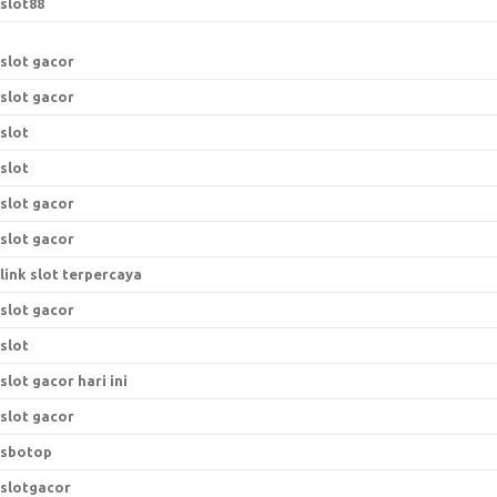
slot88
slot gacor
slot gacor
slot
slot
slot gacor
slot gacor
link slot terpercaya
slot gacor
slot
slot gacor hari ini
slot gacor
sbotop
slotgacor