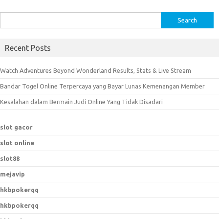
S
e
a
Recent Posts
r
c
Watch Adventures Beyond Wonderland Results, Stats & Live Stream
h
Bandar Togel Online Terpercaya yang Bayar Lunas Kemenangan Member
f
o
Kesalahan dalam Bermain Judi Online Yang Tidak Disadari
r
:
slot gacor
slot online
slot88
mejavip
hkbpokerqq
hkbpokerqq