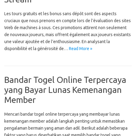
Les tours gratuits et les bonus sans dépôt sont des aspects
cruciaux que nous prenons en compte lors de l’évaluation des sites
Web de machines à sous. Ces promotions attirent non seulement
de nouveaux joueurs, mais offrent également aux joueurs existants
une valeur ajoutée et de l’enthousiasme. En analysant la
disponibilité et la générosité de…
Read More »
Bandar Togel Online Terpercaya
yang Bayar Lunas Kemenangan
Member
Mencari bandar togel online terpercaya yang membayar lunas
kemenangan member adalah langkah penting untuk memastikan
pengalaman bermain yang aman dan adil. Berikut adalah beberapa
faktor yang harus diperhatikan saat memilih bandar togel yang