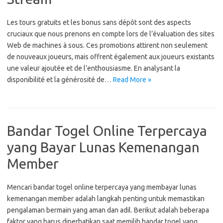
Les tours gratuits et les bonus sans dépôt sont des aspects
cruciaux que nous prenons en compte lors de l’évaluation des sites
Web de machines à sous. Ces promotions attirent non seulement
de nouveaux joueurs, mais offrent également aux joueurs existants
une valeur ajoutée et de l’enthousiasme. En analysant la
disponibilité et la générosité de…
Read More »
Bandar Togel Online Terpercaya
yang Bayar Lunas Kemenangan
Member
Mencari bandar togel online terpercaya yang membayar lunas
kemenangan member adalah langkah penting untuk memastikan
pengalaman bermain yang aman dan adil. Berikut adalah beberapa
faktor yang harus diperhatikan saat memilih bandar togel yang