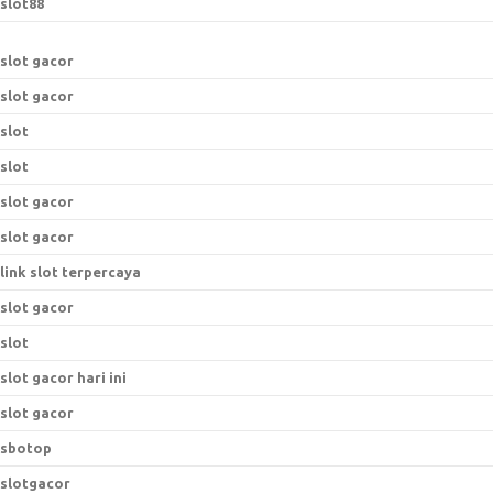
slot88
slot gacor
slot gacor
slot
slot
slot gacor
slot gacor
link slot terpercaya
slot gacor
slot
slot gacor hari ini
slot gacor
sbotop
slotgacor