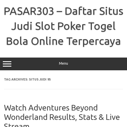
Skip
to
PASAR303 – Daftar Situs
content
Judi Slot Poker Togel
Bola Online Terpercaya
Menu
TAG ARCHIVES:
SITUS JUDI 95
Watch Adventures Beyond
Wonderland Results, Stats & Live
Stream