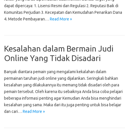
dapat dipercaya: 1. Lisensi Resmi dan Regulasi 2. Reputasi Baik di
Komunitas Perjudian 3. Kecepatan dan Kemudahan Penarikan Dana
4. Metode Pembayaran…
Read More »
Kesalahan dalam Bermain Judi
Online Yang Tidak Disadari
Banyak diantara pemain yang mengalami kekalahan dalam
permainan taruhan judi online yang dijalankan. Seringkali bahkan
kesalahan yang dilakukannya itu memang tidak disadari oleh para
pemain tersebut. Oleh karena itu sebaiknya Anda bisa coba pelajari
beberapa informasi penting agar Kemudian Anda bisa menghindari
kesalahan yang sama. Maka dari itu juga penting untuk bisa belajar
dan cari…
Read More »