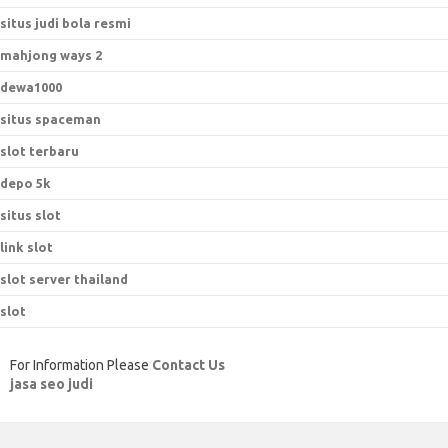
situs judi bola resmi
mahjong ways 2
dewa1000
situs spaceman
slot terbaru
depo 5k
situs slot
link slot
slot server thailand
slot
For Information Please
Contact Us
jasa seo judi