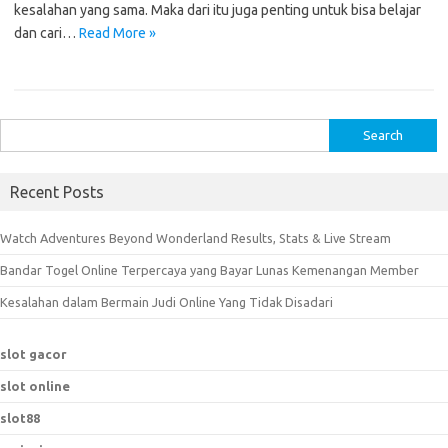
kesalahan yang sama. Maka dari itu juga penting untuk bisa belajar
dan cari…
Read More »
S
e
a
Recent Posts
r
c
Watch Adventures Beyond Wonderland Results, Stats & Live Stream
h
Bandar Togel Online Terpercaya yang Bayar Lunas Kemenangan Member
f
o
Kesalahan dalam Bermain Judi Online Yang Tidak Disadari
r
:
slot gacor
slot online
slot88