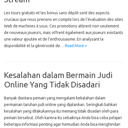
Les tours gratuits et les bonus sans dépôt sont des aspects
cruciaux que nous prenons en compte lors de l’évaluation des sites
Web de machines à sous. Ces promotions attirent non seulement
de nouveaux joueurs, mais offrent également aux joueurs existants
une valeur ajoutée et de l’enthousiasme. En analysant la
disponibilité et la générosité de…
Read More »
Kesalahan dalam Bermain Judi
Online Yang Tidak Disadari
Banyak diantara pemain yang mengalami kekalahan dalam
permainan taruhan judi online yang dijalankan. Seringkali bahkan
kesalahan yang dilakukannya itu memang tidak disadari oleh para
pemain tersebut. Oleh karena itu sebaiknya Anda bisa coba pelajari
beberapa informasi penting agar Kemudian Anda bisa menghindari