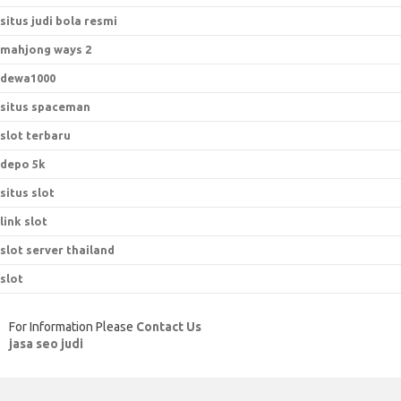
situs judi bola resmi
mahjong ways 2
dewa1000
situs spaceman
slot terbaru
depo 5k
situs slot
link slot
slot server thailand
slot
For Information Please
Contact Us
jasa seo judi