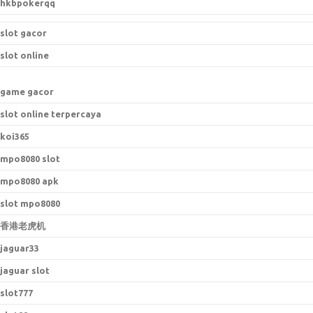
hkbpokerqq
slot gacor
slot online
game gacor
slot online terpercaya
koi365
mpo8080 slot
mpo8080 apk
slot mpo8080
香港老虎机
jaguar33
jaguar slot
slot777