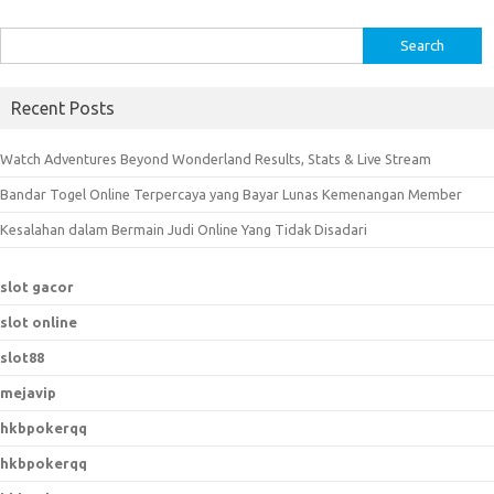
S
e
a
Recent Posts
r
c
Watch Adventures Beyond Wonderland Results, Stats & Live Stream
h
Bandar Togel Online Terpercaya yang Bayar Lunas Kemenangan Member
f
o
Kesalahan dalam Bermain Judi Online Yang Tidak Disadari
r
:
slot gacor
slot online
slot88
mejavip
hkbpokerqq
hkbpokerqq