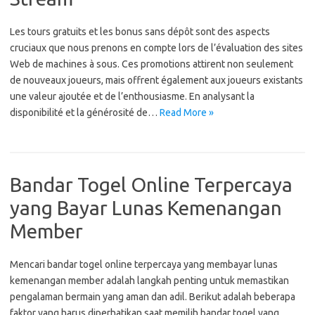
Les tours gratuits et les bonus sans dépôt sont des aspects
cruciaux que nous prenons en compte lors de l’évaluation des sites
Web de machines à sous. Ces promotions attirent non seulement
de nouveaux joueurs, mais offrent également aux joueurs existants
une valeur ajoutée et de l’enthousiasme. En analysant la
disponibilité et la générosité de…
Read More »
Bandar Togel Online Terpercaya
yang Bayar Lunas Kemenangan
Member
Mencari bandar togel online terpercaya yang membayar lunas
kemenangan member adalah langkah penting untuk memastikan
pengalaman bermain yang aman dan adil. Berikut adalah beberapa
faktor yang harus diperhatikan saat memilih bandar togel yang