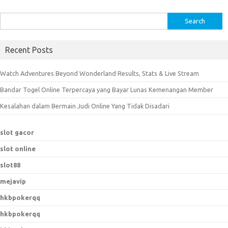
S
e
a
Recent Posts
r
c
Watch Adventures Beyond Wonderland Results, Stats & Live Stream
h
Bandar Togel Online Terpercaya yang Bayar Lunas Kemenangan Member
f
o
Kesalahan dalam Bermain Judi Online Yang Tidak Disadari
r
:
slot gacor
slot online
slot88
mejavip
hkbpokerqq
hkbpokerqq