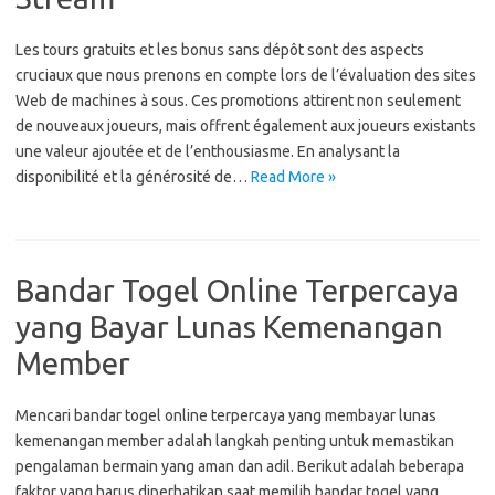
Les tours gratuits et les bonus sans dépôt sont des aspects
cruciaux que nous prenons en compte lors de l’évaluation des sites
Web de machines à sous. Ces promotions attirent non seulement
de nouveaux joueurs, mais offrent également aux joueurs existants
une valeur ajoutée et de l’enthousiasme. En analysant la
disponibilité et la générosité de…
Read More »
Bandar Togel Online Terpercaya
yang Bayar Lunas Kemenangan
Member
Mencari bandar togel online terpercaya yang membayar lunas
kemenangan member adalah langkah penting untuk memastikan
pengalaman bermain yang aman dan adil. Berikut adalah beberapa
faktor yang harus diperhatikan saat memilih bandar togel yang