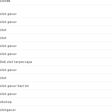
slot88
slot gacor
slot gacor
slot
slot
slot gacor
slot gacor
link slot terpercaya
slot gacor
slot
slot gacor hari ini
slot gacor
sbotop
slotgacor