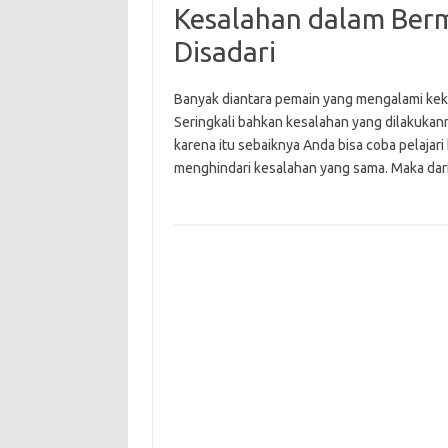
Kesalahan dalam Berm
Disadari
Banyak diantara pemain yang mengalami keka
Seringkali bahkan kesalahan yang dilakukann
karena itu sebaiknya Anda bisa coba pelajar
menghindari kesalahan yang sama. Maka dari 