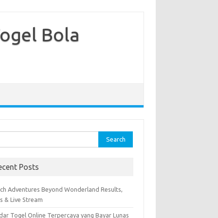
Togel Bola
rch
ecent Posts
ch Adventures Beyond Wonderland Results,
s & Live Stream
dar Togel Online Terpercaya yang Bayar Lunas