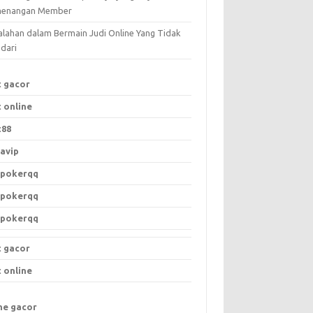
enangan Member
alahan dalam Bermain Judi Online Yang Tidak
adari
t gacor
t online
t88
avip
bpokerqq
bpokerqq
bpokerqq
t gacor
t online
e gacor