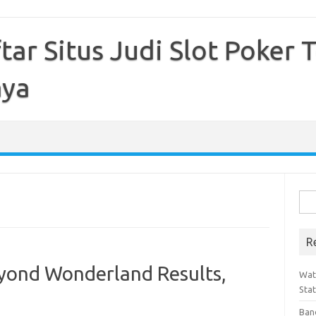
ar Situs Judi Slot Poker 
aya
Sea
for:
R
yond Wonderland Results,
Wat
Stat
Ban