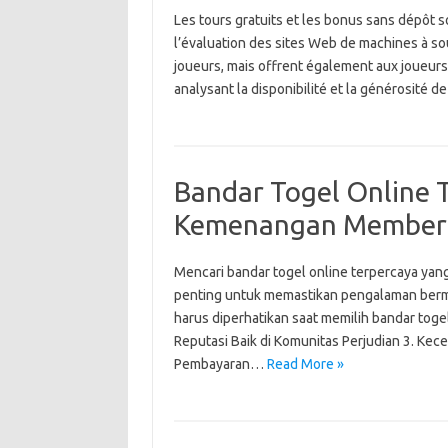
Les tours gratuits et les bonus sans dépôt 
l’évaluation des sites Web de machines à s
joueurs, mais offrent également aux joueurs
analysant la disponibilité et la générosité 
Bandar Togel Online 
Kemenangan Member
Mencari bandar togel online terpercaya y
penting untuk memastikan pengalaman bermai
harus diperhatikan saat memilih bandar togel
Reputasi Baik di Komunitas Perjudian 3. K
Pembayaran…
Read More »