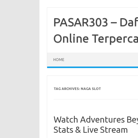
Skip
to
content
PASAR303 – Daft
Online Terperc
HOME
TAG ARCHIVES:
NAGA SLOT
Watch Adventures Be
Stats & Live Stream