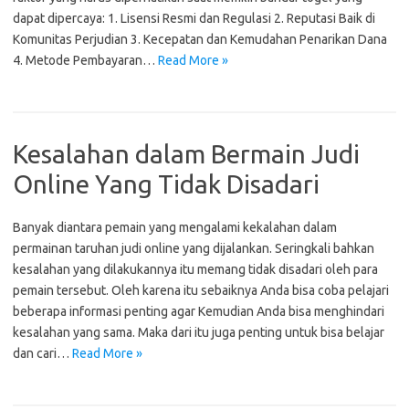
dapat dipercaya: 1. Lisensi Resmi dan Regulasi 2. Reputasi Baik di
Komunitas Perjudian 3. Kecepatan dan Kemudahan Penarikan Dana
4. Metode Pembayaran…
Read More »
Kesalahan dalam Bermain Judi
Online Yang Tidak Disadari
Banyak diantara pemain yang mengalami kekalahan dalam
permainan taruhan judi online yang dijalankan. Seringkali bahkan
kesalahan yang dilakukannya itu memang tidak disadari oleh para
pemain tersebut. Oleh karena itu sebaiknya Anda bisa coba pelajari
beberapa informasi penting agar Kemudian Anda bisa menghindari
kesalahan yang sama. Maka dari itu juga penting untuk bisa belajar
dan cari…
Read More »