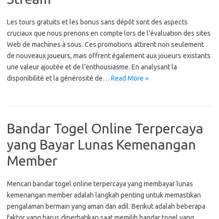
Les tours gratuits et les bonus sans dépôt sont des aspects
cruciaux que nous prenons en compte lors de l’évaluation des sites
Web de machines à sous. Ces promotions attirent non seulement
de nouveaux joueurs, mais offrent également aux joueurs existants
une valeur ajoutée et de l’enthousiasme. En analysant la
disponibilité et la générosité de…
Read More »
Bandar Togel Online Terpercaya
yang Bayar Lunas Kemenangan
Member
Mencari bandar togel online terpercaya yang membayar lunas
kemenangan member adalah langkah penting untuk memastikan
pengalaman bermain yang aman dan adil. Berikut adalah beberapa
faktor yang harus diperhatikan saat memilih bandar togel yang