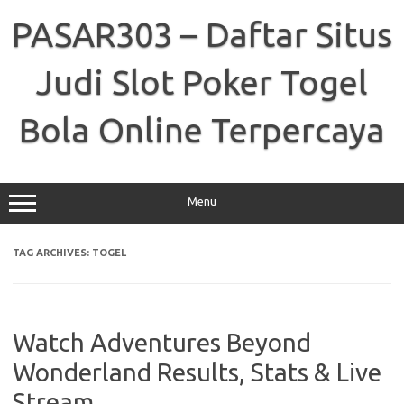
Skip
to
PASAR303 – Daftar Situs
content
Judi Slot Poker Togel
Bola Online Terpercaya
Menu
TAG ARCHIVES:
TOGEL
Watch Adventures Beyond
Wonderland Results, Stats & Live
Stream