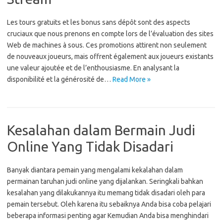
Les tours gratuits et les bonus sans dépôt sont des aspects
cruciaux que nous prenons en compte lors de l’évaluation des sites
Web de machines à sous. Ces promotions attirent non seulement
de nouveaux joueurs, mais offrent également aux joueurs existants
une valeur ajoutée et de l’enthousiasme. En analysant la
disponibilité et la générosité de…
Read More »
Kesalahan dalam Bermain Judi
Online Yang Tidak Disadari
Banyak diantara pemain yang mengalami kekalahan dalam
permainan taruhan judi online yang dijalankan. Seringkali bahkan
kesalahan yang dilakukannya itu memang tidak disadari oleh para
pemain tersebut. Oleh karena itu sebaiknya Anda bisa coba pelajari
beberapa informasi penting agar Kemudian Anda bisa menghindari