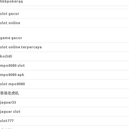
hkbpokerqq
slot gacor
slot online
game gacor
slot online terpercaya
koi365
mpo8080 slot
mpo8080 apk
slot mpo8080
香港老虎机
jaguar33
jaguar slot
slot777