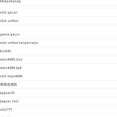
hkbpokerqq
slot gacor
slot online
game gacor
slot online terpercaya
koi365
mpo8080 slot
mpo8080 apk
slot mpo8080
香港老虎机
jaguar33
jaguar slot
slot777