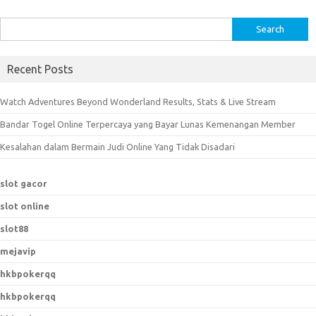
S
e
a
Recent Posts
r
c
Watch Adventures Beyond Wonderland Results, Stats & Live Stream
h
Bandar Togel Online Terpercaya yang Bayar Lunas Kemenangan Member
f
o
Kesalahan dalam Bermain Judi Online Yang Tidak Disadari
r
:
slot gacor
slot online
slot88
mejavip
hkbpokerqq
hkbpokerqq