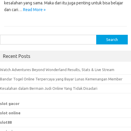
kesalahan yang sama. Maka dari itu juga penting untuk bisa belajar
dan cari…
Read More »
S
e
a
Recent Posts
r
c
Watch Adventures Beyond Wonderland Results, Stats & Live Stream
h
Bandar Togel Online Terpercaya yang Bayar Lunas Kemenangan Member
f
o
Kesalahan dalam Bermain Judi Online Yang Tidak Disadari
r
:
slot gacor
slot online
slot88