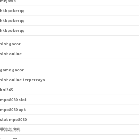
mejavip
hkbpokerqq
hkbpokerqq
hkbpokerqq
slot gacor
slot online
game gacor
slot online terpercaya
koi365
mpo8080 slot
mpo8080 apk
slot mpo8080
香港老虎机