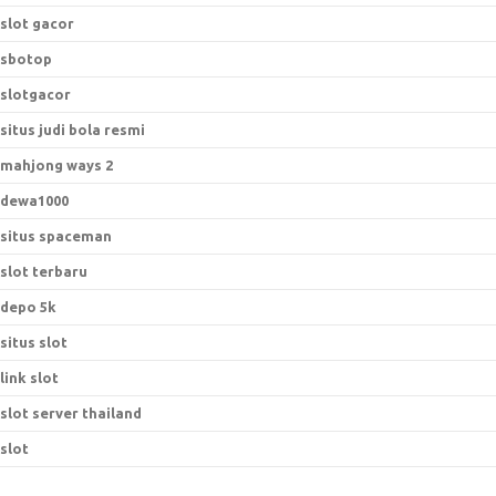
slot gacor
sbotop
slotgacor
situs judi bola resmi
mahjong ways 2
dewa1000
situs spaceman
slot terbaru
depo 5k
situs slot
link slot
slot server thailand
slot