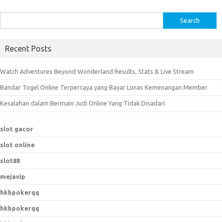
S
e
a
Recent Posts
r
c
Watch Adventures Beyond Wonderland Results, Stats & Live Stream
h
Bandar Togel Online Terpercaya yang Bayar Lunas Kemenangan Member
f
o
Kesalahan dalam Bermain Judi Online Yang Tidak Disadari
r
:
slot gacor
slot online
slot88
mejavip
hkbpokerqq
hkbpokerqq