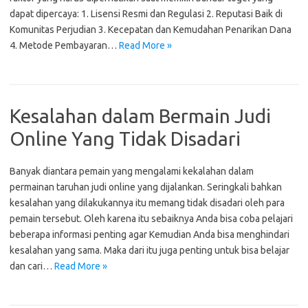
dapat dipercaya: 1. Lisensi Resmi dan Regulasi 2. Reputasi Baik di
Komunitas Perjudian 3. Kecepatan dan Kemudahan Penarikan Dana
4. Metode Pembayaran…
Read More »
Kesalahan dalam Bermain Judi
Online Yang Tidak Disadari
Banyak diantara pemain yang mengalami kekalahan dalam
permainan taruhan judi online yang dijalankan. Seringkali bahkan
kesalahan yang dilakukannya itu memang tidak disadari oleh para
pemain tersebut. Oleh karena itu sebaiknya Anda bisa coba pelajari
beberapa informasi penting agar Kemudian Anda bisa menghindari
kesalahan yang sama. Maka dari itu juga penting untuk bisa belajar
dan cari…
Read More »