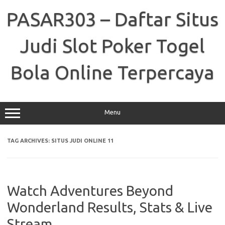
Skip
to
PASAR303 – Daftar Situs
content
Judi Slot Poker Togel
Bola Online Terpercaya
Menu
TAG ARCHIVES:
SITUS JUDI ONLINE 11
Watch Adventures Beyond
Wonderland Results, Stats & Live
Stream