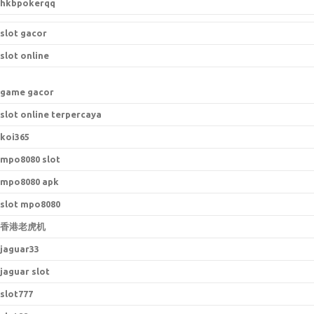
hkbpokerqq
slot gacor
slot online
game gacor
slot online terpercaya
koi365
mpo8080 slot
mpo8080 apk
slot mpo8080
香港老虎机
jaguar33
jaguar slot
slot777