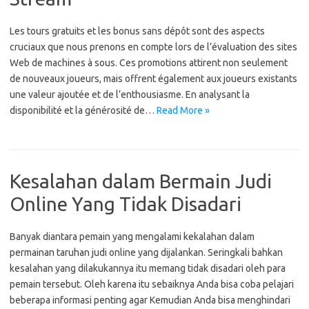
Les tours gratuits et les bonus sans dépôt sont des aspects
cruciaux que nous prenons en compte lors de l’évaluation des sites
Web de machines à sous. Ces promotions attirent non seulement
de nouveaux joueurs, mais offrent également aux joueurs existants
une valeur ajoutée et de l’enthousiasme. En analysant la
disponibilité et la générosité de…
Read More »
Kesalahan dalam Bermain Judi
Online Yang Tidak Disadari
Banyak diantara pemain yang mengalami kekalahan dalam
permainan taruhan judi online yang dijalankan. Seringkali bahkan
kesalahan yang dilakukannya itu memang tidak disadari oleh para
pemain tersebut. Oleh karena itu sebaiknya Anda bisa coba pelajari
beberapa informasi penting agar Kemudian Anda bisa menghindari