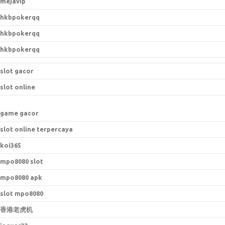
mejavip
hkbpokerqq
hkbpokerqq
hkbpokerqq
slot gacor
slot online
game gacor
slot online terpercaya
koi365
mpo8080 slot
mpo8080 apk
slot mpo8080
香港老虎机