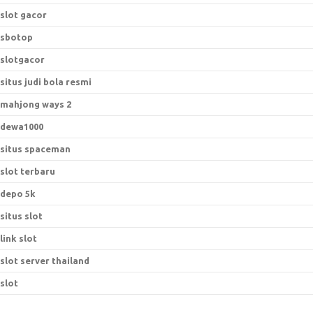
slot gacor
sbotop
slotgacor
situs judi bola resmi
mahjong ways 2
dewa1000
situs spaceman
slot terbaru
depo 5k
situs slot
link slot
slot server thailand
slot