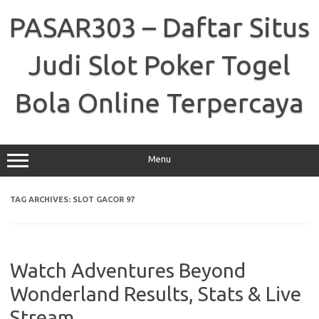
Skip
to
PASAR303 – Daftar Situs
content
Judi Slot Poker Togel
Bola Online Terpercaya
Menu
TAG ARCHIVES:
SLOT GACOR 97
Watch Adventures Beyond
Wonderland Results, Stats & Live
Stream