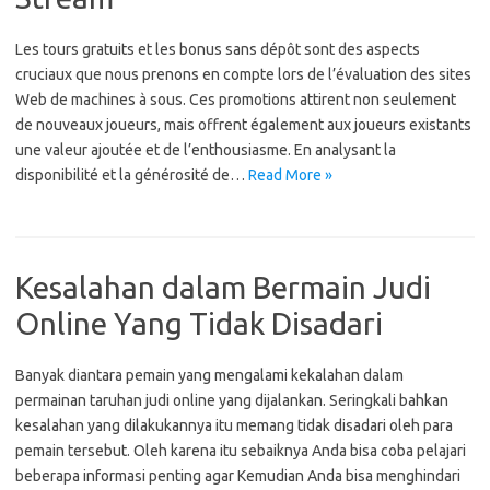
Les tours gratuits et les bonus sans dépôt sont des aspects
cruciaux que nous prenons en compte lors de l’évaluation des sites
Web de machines à sous. Ces promotions attirent non seulement
de nouveaux joueurs, mais offrent également aux joueurs existants
une valeur ajoutée et de l’enthousiasme. En analysant la
disponibilité et la générosité de…
Read More »
Kesalahan dalam Bermain Judi
Online Yang Tidak Disadari
Banyak diantara pemain yang mengalami kekalahan dalam
permainan taruhan judi online yang dijalankan. Seringkali bahkan
kesalahan yang dilakukannya itu memang tidak disadari oleh para
pemain tersebut. Oleh karena itu sebaiknya Anda bisa coba pelajari
beberapa informasi penting agar Kemudian Anda bisa menghindari