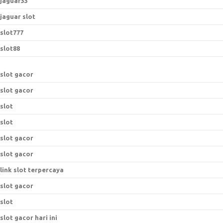
jaguar33
jaguar slot
slot777
slot88
slot gacor
slot gacor
slot
slot
slot gacor
slot gacor
link slot terpercaya
slot gacor
slot
slot gacor hari ini