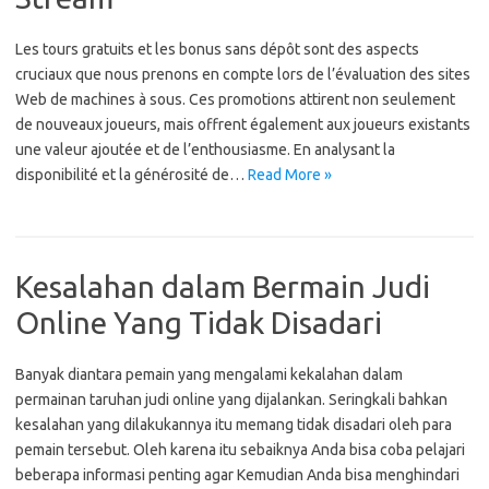
Les tours gratuits et les bonus sans dépôt sont des aspects
cruciaux que nous prenons en compte lors de l’évaluation des sites
Web de machines à sous. Ces promotions attirent non seulement
de nouveaux joueurs, mais offrent également aux joueurs existants
une valeur ajoutée et de l’enthousiasme. En analysant la
disponibilité et la générosité de…
Read More »
Kesalahan dalam Bermain Judi
Online Yang Tidak Disadari
Banyak diantara pemain yang mengalami kekalahan dalam
permainan taruhan judi online yang dijalankan. Seringkali bahkan
kesalahan yang dilakukannya itu memang tidak disadari oleh para
pemain tersebut. Oleh karena itu sebaiknya Anda bisa coba pelajari
beberapa informasi penting agar Kemudian Anda bisa menghindari