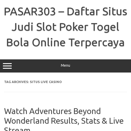
Skip
to
PASAR303 – Daftar Situs
content
Judi Slot Poker Togel
Bola Online Terpercaya
Menu
TAG ARCHIVES:
SITUS LIVE CASINO
Watch Adventures Beyond
Wonderland Results, Stats & Live
Stream