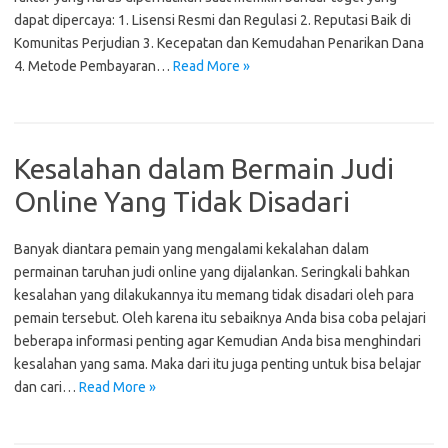
dapat dipercaya: 1. Lisensi Resmi dan Regulasi 2. Reputasi Baik di
Komunitas Perjudian 3. Kecepatan dan Kemudahan Penarikan Dana
4. Metode Pembayaran…
Read More »
Kesalahan dalam Bermain Judi
Online Yang Tidak Disadari
Banyak diantara pemain yang mengalami kekalahan dalam
permainan taruhan judi online yang dijalankan. Seringkali bahkan
kesalahan yang dilakukannya itu memang tidak disadari oleh para
pemain tersebut. Oleh karena itu sebaiknya Anda bisa coba pelajari
beberapa informasi penting agar Kemudian Anda bisa menghindari
kesalahan yang sama. Maka dari itu juga penting untuk bisa belajar
dan cari…
Read More »