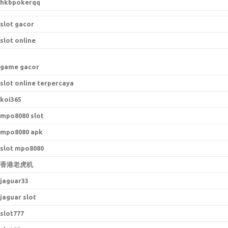
hkbpokerqq
slot gacor
slot online
game gacor
slot online terpercaya
koi365
mpo8080 slot
mpo8080 apk
slot mpo8080
香港老虎机
jaguar33
jaguar slot
slot777