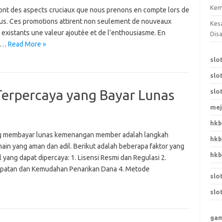
Kem
sont des aspects cruciaux que nous prenons en compte lors de
ous. Ces promotions attirent non seulement de nouveaux
Kes
 existants une valeur ajoutée et de l’enthousiasme. En
Dis
de…
Read More »
slo
slo
Terpercaya yang Bayar Lunas
slo
mej
hk
ang membayar lunas kemenangan member adalah langkah
hk
n yang aman dan adil. Berikut adalah beberapa faktor yang
hk
 yang dapat dipercaya: 1. Lisensi Resmi dan Regulasi 2.
ecepatan dan Kemudahan Penarikan Dana 4. Metode
slo
slo
gam