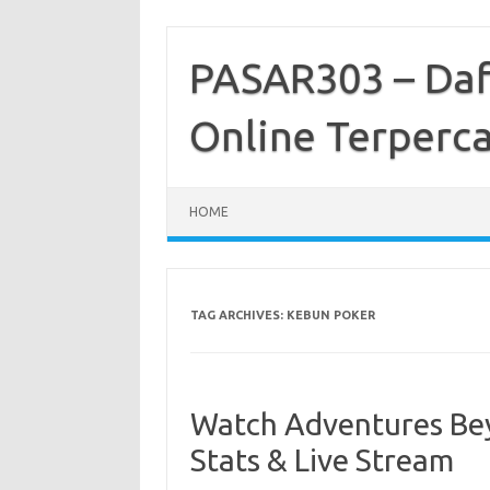
Skip
to
content
PASAR303 – Daft
Online Terperc
HOME
TAG ARCHIVES:
KEBUN POKER
Watch Adventures Be
Stats & Live Stream