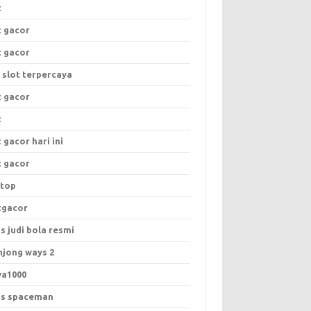
t
t gacor
t gacor
k slot terpercaya
t gacor
t
t gacor hari ini
t gacor
top
tgacor
us judi bola resmi
jong ways 2
a1000
us spaceman