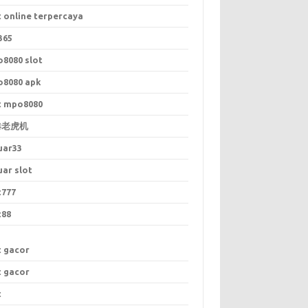
t online terpercaya
365
8080 slot
8080 apk
t mpo8080
港老虎机
uar33
uar slot
t777
t88
t gacor
t gacor
t