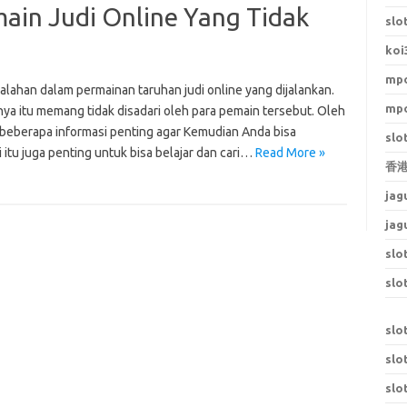
ain Judi Online Yang Tidak
slo
koi
mpo
lahan dalam permainan taruhan judi online yang dijalankan.
mpo
ya itu memang tidak disadari oleh para pemain tersebut. Oleh
i beberapa informasi penting agar Kemudian Anda bisa
slo
itu juga penting untuk bisa belajar dan cari…
Read More »
香
jag
jag
slo
slo
slo
slo
slo