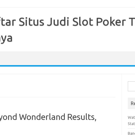
ar Situs Judi Slot Poker 
aya
Sea
for:
R
yond Wonderland Results,
Wat
Stat
Ban