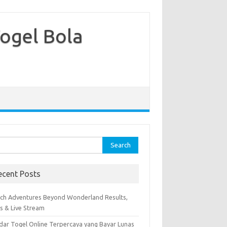
Togel Bola
rch
ecent Posts
ch Adventures Beyond Wonderland Results,
s & Live Stream
dar Togel Online Terpercaya yang Bayar Lunas