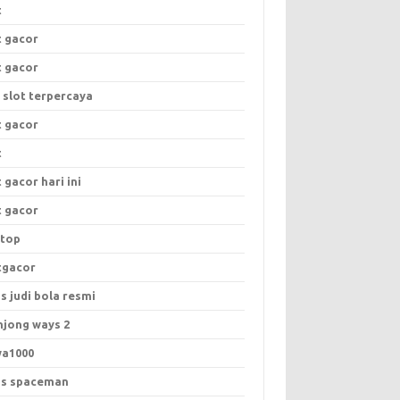
t
t gacor
t gacor
k slot terpercaya
t gacor
t
t gacor hari ini
t gacor
top
tgacor
us judi bola resmi
jong ways 2
a1000
us spaceman