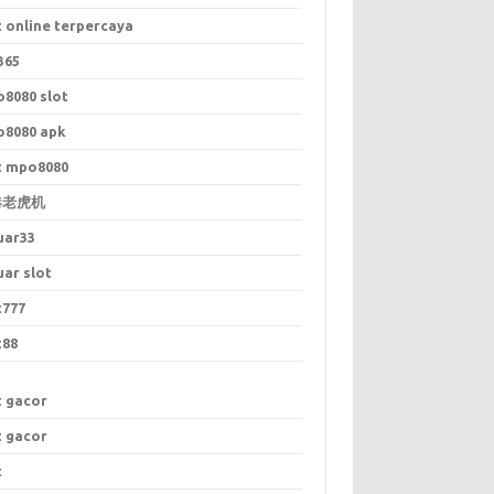
t online terpercaya
365
8080 slot
8080 apk
t mpo8080
港老虎机
uar33
uar slot
t777
t88
t gacor
t gacor
t