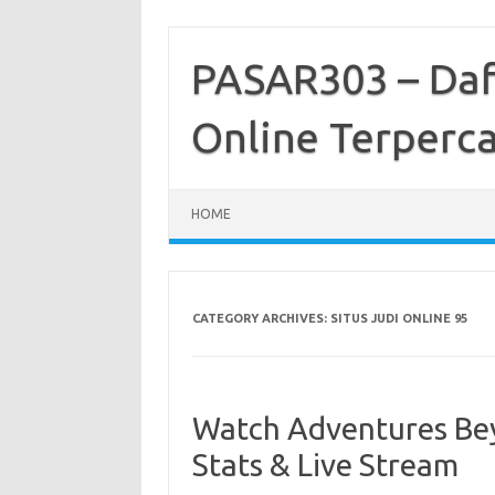
Skip
to
content
PASAR303 – Daft
Online Terperc
HOME
CATEGORY ARCHIVES:
SITUS JUDI ONLINE 95
Watch Adventures Be
Stats & Live Stream