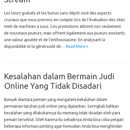
Les tours gratuits et les bonus sans dépôt sont des aspects
cruciaux que nous prenons en compte lors de l’évaluation des sites
Web de machines à sous. Ces promotions attirent non seulement
de nouveaux joueurs, mais offrent également aux joueurs existants
une valeur ajoutée et de l’enthousiasme. En analysant la
disponibilité et la générosité de…
Read More »
Kesalahan dalam Bermain Judi
Online Yang Tidak Disadari
Banyak diantara pemain yang mengalami kekalahan dalam
permainan taruhan judi online yang dijalankan. Seringkali bahkan
kesalahan yang dilakukannya itu memang tidak disadari oleh para
pemain tersebut. Oleh karena itu sebaiknya Anda bisa coba pelajari
beberapa informasi penting agar Kemudian Anda bisa menghindari