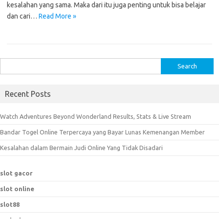
kesalahan yang sama. Maka dari itu juga penting untuk bisa belajar
dan cari…
Read More »
S
e
a
Recent Posts
r
c
Watch Adventures Beyond Wonderland Results, Stats & Live Stream
h
Bandar Togel Online Terpercaya yang Bayar Lunas Kemenangan Member
f
o
Kesalahan dalam Bermain Judi Online Yang Tidak Disadari
r
:
slot gacor
slot online
slot88