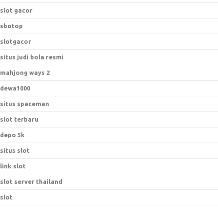
slot gacor
sbotop
slotgacor
situs judi bola resmi
mahjong ways 2
dewa1000
situs spaceman
slot terbaru
depo 5k
situs slot
link slot
slot server thailand
slot