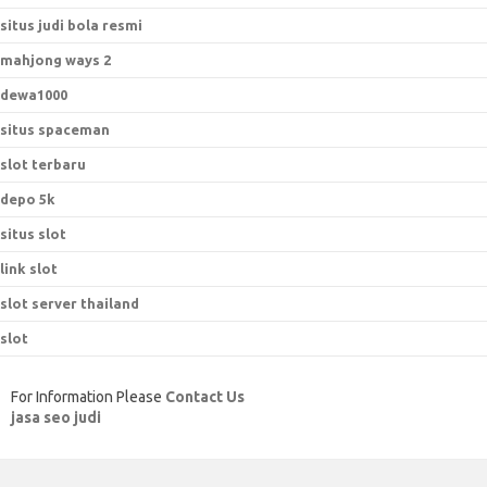
situs judi bola resmi
mahjong ways 2
dewa1000
situs spaceman
slot terbaru
depo 5k
situs slot
link slot
slot server thailand
slot
For Information Please
Contact Us
jasa seo judi