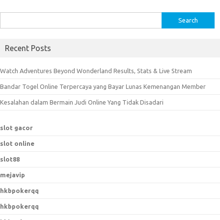
S
e
a
Recent Posts
r
c
Watch Adventures Beyond Wonderland Results, Stats & Live Stream
h
Bandar Togel Online Terpercaya yang Bayar Lunas Kemenangan Member
f
o
Kesalahan dalam Bermain Judi Online Yang Tidak Disadari
r
:
slot gacor
slot online
slot88
mejavip
hkbpokerqq
hkbpokerqq