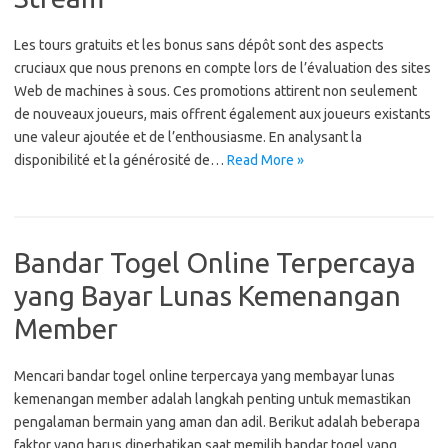
Les tours gratuits et les bonus sans dépôt sont des aspects
cruciaux que nous prenons en compte lors de l’évaluation des sites
Web de machines à sous. Ces promotions attirent non seulement
de nouveaux joueurs, mais offrent également aux joueurs existants
une valeur ajoutée et de l’enthousiasme. En analysant la
disponibilité et la générosité de…
Read More »
Bandar Togel Online Terpercaya
yang Bayar Lunas Kemenangan
Member
Mencari bandar togel online terpercaya yang membayar lunas
kemenangan member adalah langkah penting untuk memastikan
pengalaman bermain yang aman dan adil. Berikut adalah beberapa
faktor yang harus diperhatikan saat memilih bandar togel yang