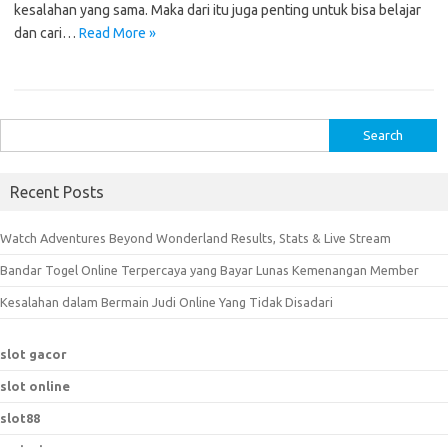
kesalahan yang sama. Maka dari itu juga penting untuk bisa belajar
dan cari…
Read More »
S
e
a
Recent Posts
r
c
Watch Adventures Beyond Wonderland Results, Stats & Live Stream
h
Bandar Togel Online Terpercaya yang Bayar Lunas Kemenangan Member
f
o
Kesalahan dalam Bermain Judi Online Yang Tidak Disadari
r
:
slot gacor
slot online
slot88