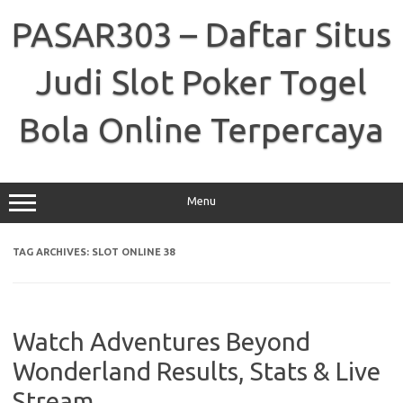
Skip
to
PASAR303 – Daftar Situs
content
Judi Slot Poker Togel
Bola Online Terpercaya
Menu
TAG ARCHIVES:
SLOT ONLINE 38
Watch Adventures Beyond
Wonderland Results, Stats & Live
Stream