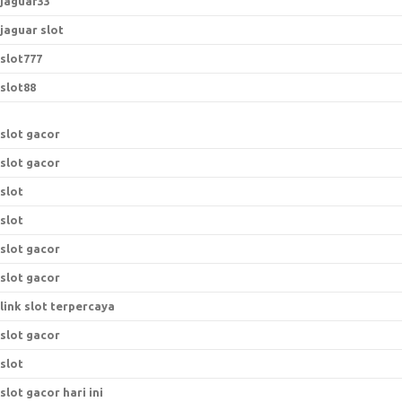
jaguar33
jaguar slot
slot777
slot88
slot gacor
slot gacor
slot
slot
slot gacor
slot gacor
link slot terpercaya
slot gacor
slot
slot gacor hari ini