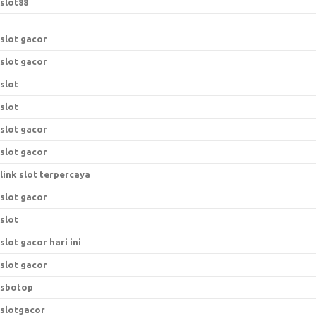
slot88
slot gacor
slot gacor
slot
slot
slot gacor
slot gacor
link slot terpercaya
slot gacor
slot
slot gacor hari ini
slot gacor
sbotop
slotgacor