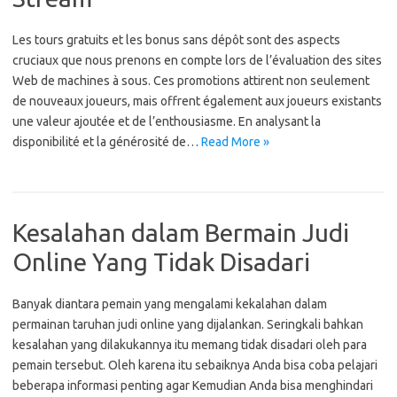
Les tours gratuits et les bonus sans dépôt sont des aspects
cruciaux que nous prenons en compte lors de l’évaluation des sites
Web de machines à sous. Ces promotions attirent non seulement
de nouveaux joueurs, mais offrent également aux joueurs existants
une valeur ajoutée et de l’enthousiasme. En analysant la
disponibilité et la générosité de…
Read More »
Kesalahan dalam Bermain Judi
Online Yang Tidak Disadari
Banyak diantara pemain yang mengalami kekalahan dalam
permainan taruhan judi online yang dijalankan. Seringkali bahkan
kesalahan yang dilakukannya itu memang tidak disadari oleh para
pemain tersebut. Oleh karena itu sebaiknya Anda bisa coba pelajari
beberapa informasi penting agar Kemudian Anda bisa menghindari