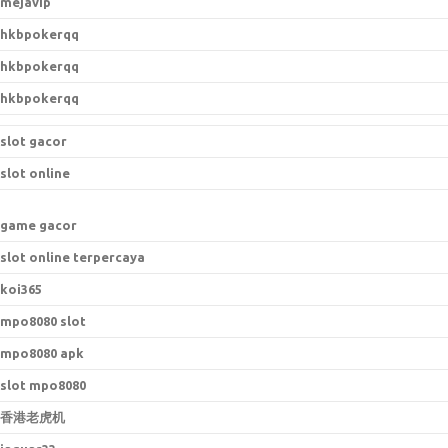
mejavip
hkbpokerqq
hkbpokerqq
hkbpokerqq
slot gacor
slot online
game gacor
slot online terpercaya
koi365
mpo8080 slot
mpo8080 apk
slot mpo8080
香港老虎机