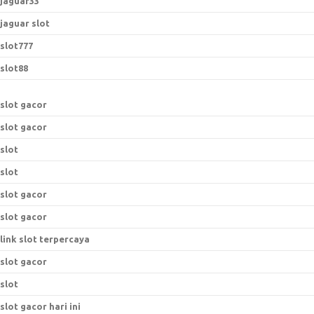
jaguar33
jaguar slot
slot777
slot88
slot gacor
slot gacor
slot
slot
slot gacor
slot gacor
link slot terpercaya
slot gacor
slot
slot gacor hari ini