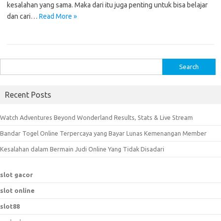
kesalahan yang sama. Maka dari itu juga penting untuk bisa belajar
dan cari…
Read More »
S
e
a
Recent Posts
r
c
Watch Adventures Beyond Wonderland Results, Stats & Live Stream
h
Bandar Togel Online Terpercaya yang Bayar Lunas Kemenangan Member
f
o
Kesalahan dalam Bermain Judi Online Yang Tidak Disadari
r
:
slot gacor
slot online
slot88