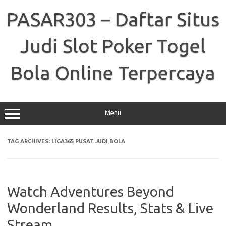
Skip
to
PASAR303 – Daftar Situs
content
Judi Slot Poker Togel
Bola Online Terpercaya
Menu
TAG ARCHIVES:
LIGA365 PUSAT JUDI BOLA
Watch Adventures Beyond
Wonderland Results, Stats & Live
Stream