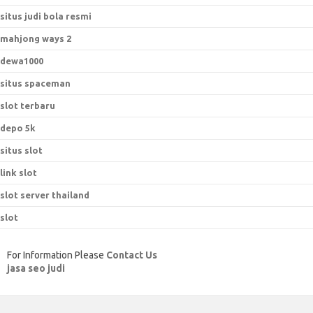
situs judi bola resmi
mahjong ways 2
dewa1000
situs spaceman
slot terbaru
depo 5k
situs slot
link slot
slot server thailand
slot
For Information Please
Contact Us
jasa seo judi