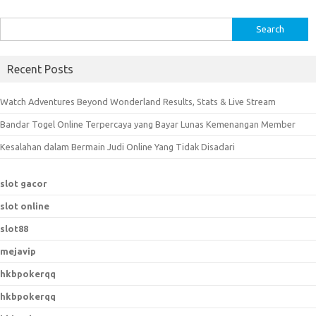
S
e
a
Recent Posts
r
c
Watch Adventures Beyond Wonderland Results, Stats & Live Stream
h
Bandar Togel Online Terpercaya yang Bayar Lunas Kemenangan Member
f
o
Kesalahan dalam Bermain Judi Online Yang Tidak Disadari
r
:
slot gacor
slot online
slot88
mejavip
hkbpokerqq
hkbpokerqq