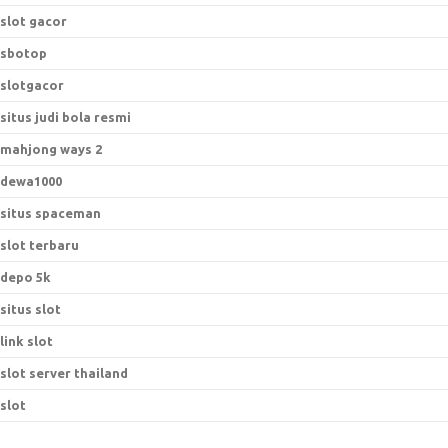
slot gacor
sbotop
slotgacor
situs judi bola resmi
mahjong ways 2
dewa1000
situs spaceman
slot terbaru
depo 5k
situs slot
link slot
slot server thailand
slot