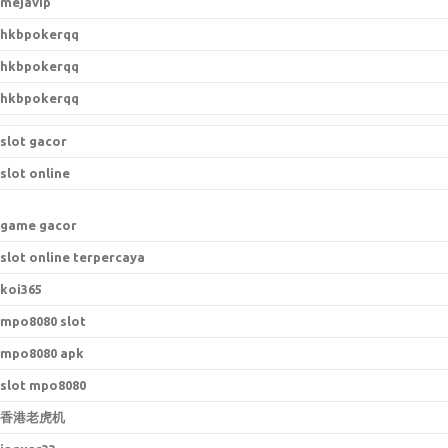
mejavip
hkbpokerqq
hkbpokerqq
hkbpokerqq
slot gacor
slot online
game gacor
slot online terpercaya
koi365
mpo8080 slot
mpo8080 apk
slot mpo8080
香港老虎机