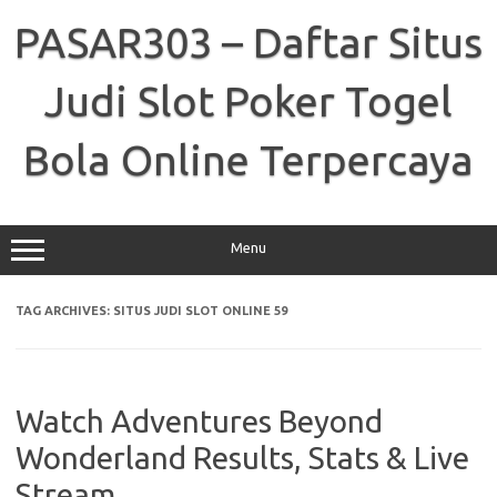
Skip
to
PASAR303 – Daftar Situs
content
Judi Slot Poker Togel
Bola Online Terpercaya
Menu
TAG ARCHIVES:
SITUS JUDI SLOT ONLINE 59
Watch Adventures Beyond
Wonderland Results, Stats & Live
Stream