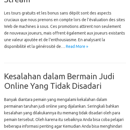
Les tours gratuits et les bonus sans dépôt sont des aspects
cruciaux que nous prenons en compte lors de l’évaluation des sites
Web de machines à sous. Ces promotions attirent non seulement
de nouveaux joueurs, mais offrent également aux joueurs existants
une valeur ajoutée et de l’enthousiasme. En analysant la
disponibilité et la générosité de…
Read More »
Kesalahan dalam Bermain Judi
Online Yang Tidak Disadari
Banyak diantara pemain yang mengalami kekalahan dalam
permainan taruhan judi online yang dijalankan. Seringkali bahkan
kesalahan yang dilakukannya itu memang tidak disadari oleh para
pemain tersebut. Oleh karena itu sebaiknya Anda bisa coba pelajari
beberapa informasi penting agar Kemudian Anda bisa menghindari