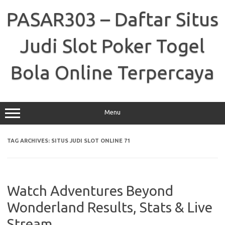
Skip
to
PASAR303 – Daftar Situs
content
Judi Slot Poker Togel
Bola Online Terpercaya
Menu
TAG ARCHIVES:
SITUS JUDI SLOT ONLINE 71
Watch Adventures Beyond
Wonderland Results, Stats & Live
Stream