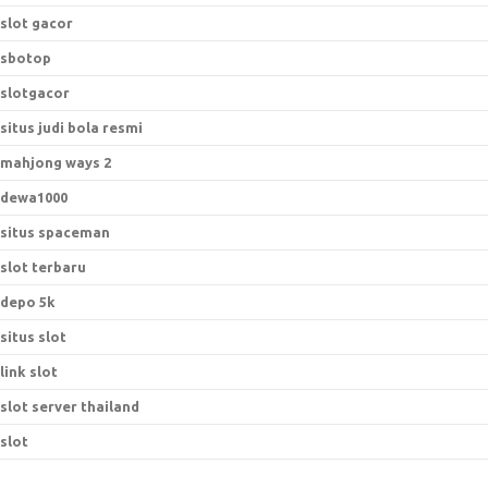
slot gacor
sbotop
slotgacor
situs judi bola resmi
mahjong ways 2
dewa1000
situs spaceman
slot terbaru
depo 5k
situs slot
link slot
slot server thailand
slot