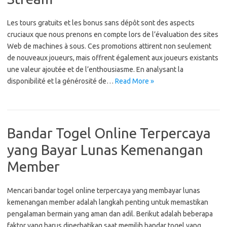
Les tours gratuits et les bonus sans dépôt sont des aspects
cruciaux que nous prenons en compte lors de l’évaluation des sites
Web de machines à sous. Ces promotions attirent non seulement
de nouveaux joueurs, mais offrent également aux joueurs existants
une valeur ajoutée et de l’enthousiasme. En analysant la
disponibilité et la générosité de…
Read More »
Bandar Togel Online Terpercaya
yang Bayar Lunas Kemenangan
Member
Mencari bandar togel online terpercaya yang membayar lunas
kemenangan member adalah langkah penting untuk memastikan
pengalaman bermain yang aman dan adil. Berikut adalah beberapa
faktor yang harus diperhatikan saat memilih bandar togel yang