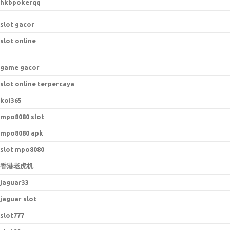
hkbpokerqq
slot gacor
slot online
game gacor
slot online terpercaya
koi365
mpo8080 slot
mpo8080 apk
slot mpo8080
香港老虎机
jaguar33
jaguar slot
slot777