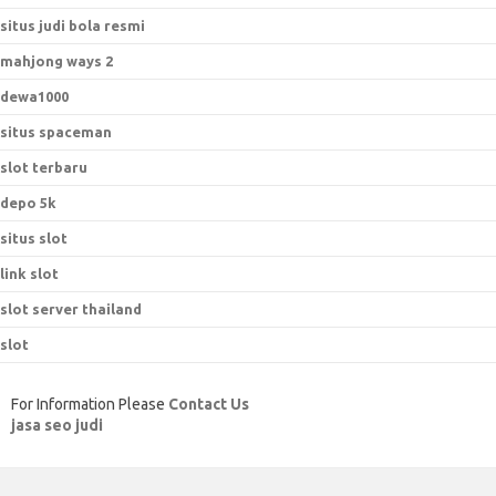
situs judi bola resmi
mahjong ways 2
dewa1000
situs spaceman
slot terbaru
depo 5k
situs slot
link slot
slot server thailand
slot
For Information Please
Contact Us
jasa seo judi