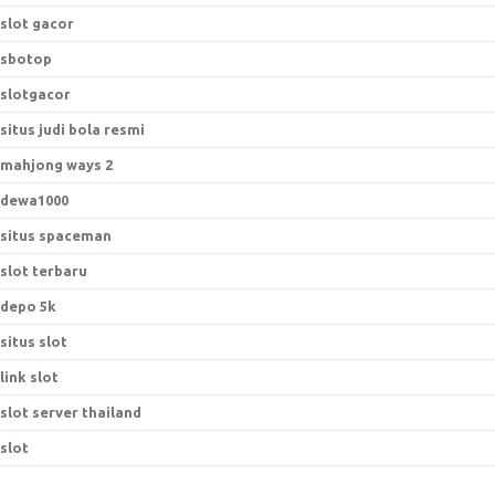
slot gacor
sbotop
slotgacor
situs judi bola resmi
mahjong ways 2
dewa1000
situs spaceman
slot terbaru
depo 5k
situs slot
link slot
slot server thailand
slot