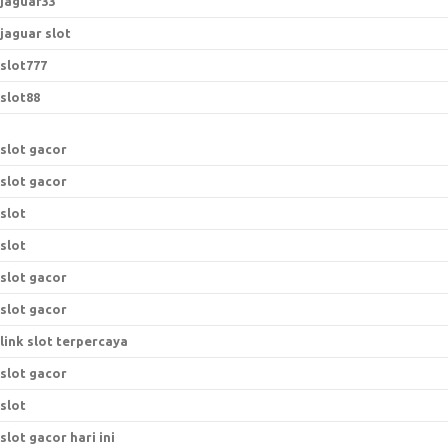
jaguar33
jaguar slot
slot777
slot88
slot gacor
slot gacor
slot
slot
slot gacor
slot gacor
link slot terpercaya
slot gacor
slot
slot gacor hari ini