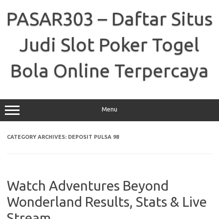
Skip
to
PASAR303 – Daftar Situs
content
Judi Slot Poker Togel
Bola Online Terpercaya
Menu
CATEGORY ARCHIVES:
DEPOSIT PULSA 98
Watch Adventures Beyond
Wonderland Results, Stats & Live
Stream