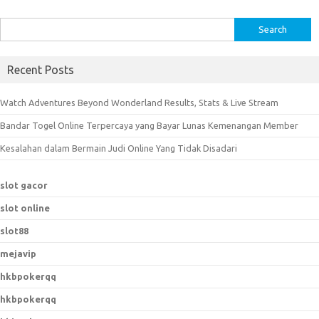
S
e
a
Recent Posts
r
c
Watch Adventures Beyond Wonderland Results, Stats & Live Stream
h
Bandar Togel Online Terpercaya yang Bayar Lunas Kemenangan Member
f
o
Kesalahan dalam Bermain Judi Online Yang Tidak Disadari
r
:
slot gacor
slot online
slot88
mejavip
hkbpokerqq
hkbpokerqq