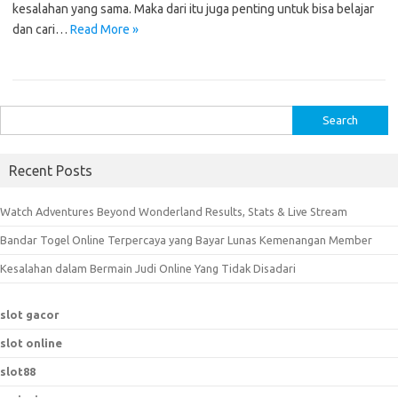
kesalahan yang sama. Maka dari itu juga penting untuk bisa belajar
dan cari…
Read More »
S
e
a
Recent Posts
r
c
Watch Adventures Beyond Wonderland Results, Stats & Live Stream
h
Bandar Togel Online Terpercaya yang Bayar Lunas Kemenangan Member
f
o
Kesalahan dalam Bermain Judi Online Yang Tidak Disadari
r
:
slot gacor
slot online
slot88