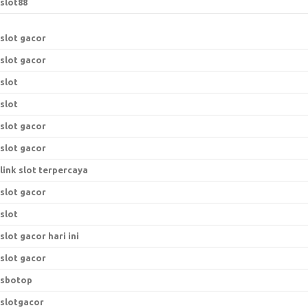
slot88
slot gacor
slot gacor
slot
slot
slot gacor
slot gacor
link slot terpercaya
slot gacor
slot
slot gacor hari ini
slot gacor
sbotop
slotgacor