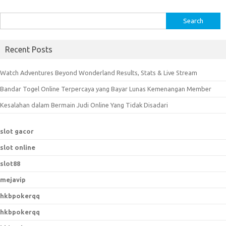
S
e
a
Recent Posts
r
c
Watch Adventures Beyond Wonderland Results, Stats & Live Stream
h
Bandar Togel Online Terpercaya yang Bayar Lunas Kemenangan Member
f
o
Kesalahan dalam Bermain Judi Online Yang Tidak Disadari
r
:
slot gacor
slot online
slot88
mejavip
hkbpokerqq
hkbpokerqq