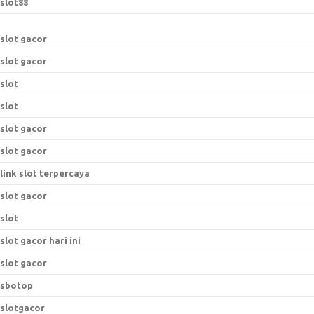
slot88
slot gacor
slot gacor
slot
slot
slot gacor
slot gacor
link slot terpercaya
slot gacor
slot
slot gacor hari ini
slot gacor
sbotop
slotgacor