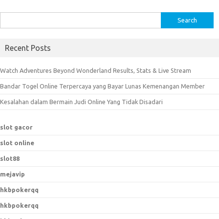
S
e
a
Recent Posts
r
c
Watch Adventures Beyond Wonderland Results, Stats & Live Stream
h
Bandar Togel Online Terpercaya yang Bayar Lunas Kemenangan Member
f
o
Kesalahan dalam Bermain Judi Online Yang Tidak Disadari
r
:
slot gacor
slot online
slot88
mejavip
hkbpokerqq
hkbpokerqq